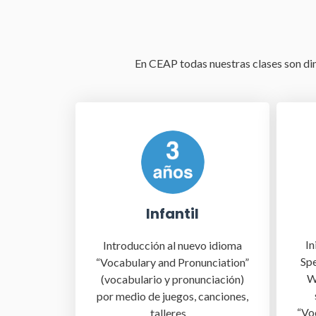
En
C
E
A
P
todas nuestras clases son di
Infantil
In
Introducción al nuevo idioma
Spe
“Vocabulary and Pronunciation”
W
(vocabulario y pronunciación)
por medio de juegos, canciones,
“Vo
talleres…